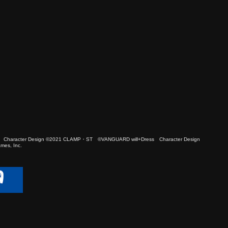
 Character Design ©2021 CLAMP・ST ©VANGUARD will+Dress Character Design
es, Inc.