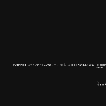
©Bushiroad ©ヴァンガードG2016／テレビ東京 ©Project Vanguard2018 ©Project Vanguard
©2021-2