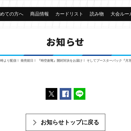
じめての方へ
商品情報
カードリスト
読み物
大会ルー
お知らせ
20時より配信！ 発売前日！ 『時空創竜』開封対決をお届け！ そしてブースターパック『
ポストする
Facebookでシェアする
LINEで送る
お知らせトップに戻る