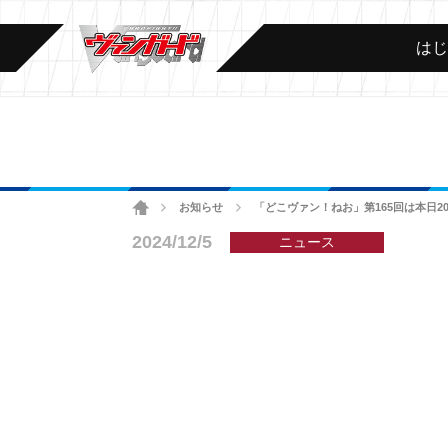
は
ホーム
お知らせ
「どこヴァン！ねお」第165回は本日
>
>
2024/12/5
ニュース