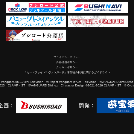
プライバシーポリシー
外部送信ポリシー
クッキーポリシー
「カードファイト!! ヴァンガード」著作物の利用に関するガイドライン
2019/Aichi Television ©Project Vanguard if/Aichi Television ©VANGUARD overDress
023 CLAMP・ST ©VANGUARD Divinez Character Design ©2021-2026 CLAMP・ST © Cygam