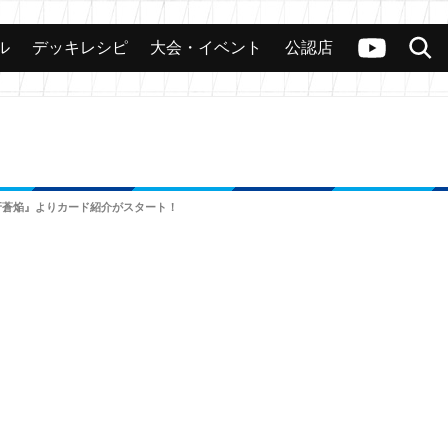
ル
デッキレシピ
大会・イベント
公認店
カード
大会
公認店舗
その他
ヴァンガードch
検索
月牙蒼焔』よりカード紹介がスタート！