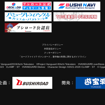
プライバシーポリシー
外部送信ポリシー
クッキーポリシー
「カードファイト!! ヴァンガード」著作物の利用に関するガイドライン
2019/Aichi Television ©Project Vanguard if/Aichi Television ©VANGUARD overDress
023 CLAMP・ST ©VANGUARD Divinez Character Design ©2021-2026 CLAMP・ST © Cygam