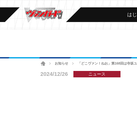
は
ホーム
お知らせ
「どこヴァン！ねお」第168回は寺坂
>
>
2024/12/26
ニュース