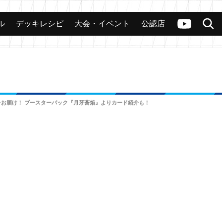
ル
デッキレシピ
大会・イベント
公認店
カード
大会
公認店舗
その他
ヴァンガードch
検索
をお届け！ ブースターパック『月牙蒼焔』よりカード紹介も！