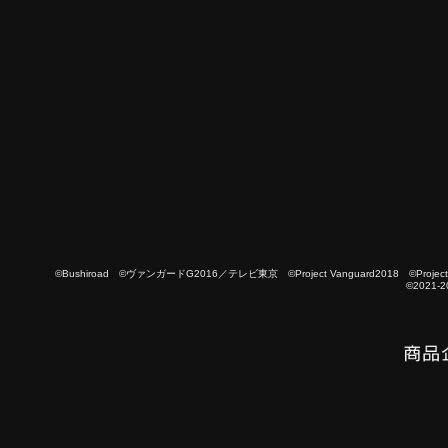
©Bushiroad ©ヴァンガードG2016／テレビ東京 ©Project Vanguard2018 ©Project Vanguard
©2021-2