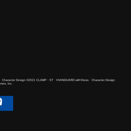
 Character Design ©2021 CLAMP・ST ©VANGUARD will+Dress Character Design
es, Inc.