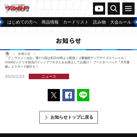
ヴァンガードch
検索
メニュー
はじめての方へ
商品情報
カードリスト
読み物
大会ルール
お知らせ
ホーム
お知らせ
>
>
「どこヴァン！ねお」第171回は本日20時より配信！ 2週連続ディアデイズスペシャル！
VGDD2シナリオ担当のイシノアツオさんをお迎えしてお届け！ ブースターパック『月牙蒼
焔』よりカード紹介も！
2025/1/23
ニュース
ポストする
Facebookでシェアする
LINEで送る
お知らせトップに戻る