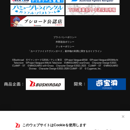
プライバシーポリシー
外部送信ポリシー
クッキーポリシー
「カードファイト!! ヴァンガード」著作物の利用に関するガイドライン
©Bushiroad ©ヴァンガードG2016／テレビ東京 ©Project Vanguard2018 ©Project Vanguard2019/Aichi
Television ©Project Vanguard if/Aichi Television ©VANGUARD overDress Character Design ©2021
CLAMP・ST ©VANGUARD will+Dress Character Design ©2021-2023 CLAMP・ST ©VANGUARD
Divinez Character Design ©2021-2026 CLAMP・ST © Cygames, Inc.
✕
このウェブサイトはCookieを使用します