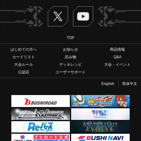
Twitter
ヴァンガードch
TOP
はじめての方へ
お知らせ
商品情報
カードリスト
読み物
Q&A
大会ルール
デッキレシピ
大会・イベント
公認店
ユーザーサポート
English
简体中文