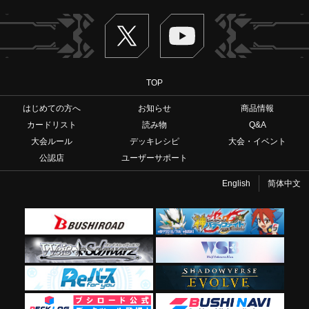
Twitter
ヴァンガードch
TOP
はじめての方へ
お知らせ
商品情報
カードリスト
読み物
Q&A
大会ルール
デッキレシピ
大会・イベント
公認店
ユーザーサポート
English
简体中文