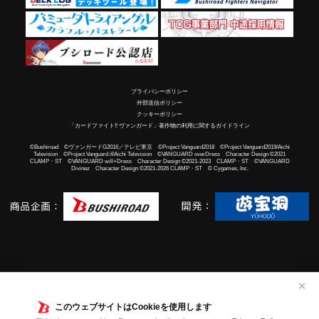
プライバシーポリシー
外部送信ポリシー
クッキーポリシー
「カードファイト!! ヴァンガード」著作物の利用に関するガイドライン
©Bushiroad ©ヴァンガードG2016／テレビ東京 ©Project Vanguard2018 ©Project Vanguard2019/Aichi
Television ©Project Vanguard if/Aichi Television ©VANGUARD overDress Character Design ©2021
CLAMP・ST ©VANGUARD will+Dress Character Design ©2021-2023 CLAMP・ST ©VANGUARD
Divinez Character Design ©2021-2026 CLAMP・ST © Cygames, Inc.
✕
このウェブサイトはCookieを使用します