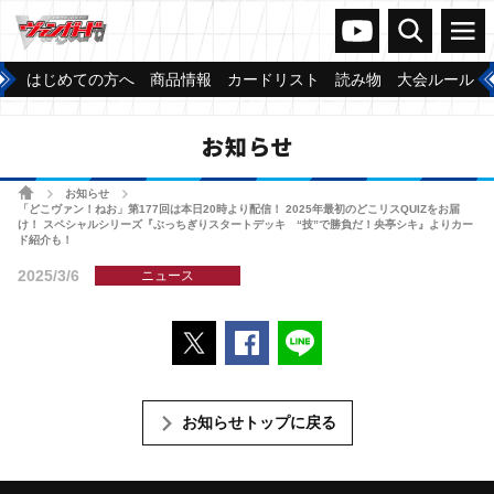
ヴァンガードch
検索
メニュー
はじめての方へ
商品情報
カードリスト
読み物
大会ルール
お知らせ
ホーム
お知らせ
>
>
「どこヴァン！ねお」第177回は本日20時より配信！ 2025年最初のどこリスQUIZをお届
け！ スペシャルシリーズ『ぶっちぎりスタートデッキ “技”で勝負だ！央亭シキ』よりカー
ド紹介も！
2025/3/6
ニュース
ポストする
Facebookでシェアする
LINEで送る
お知らせトップに戻る