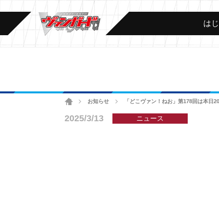
は
ホーム
お知らせ
「どこヴァン！ねお」第178回は本日
>
>
2025/3/13
ニュース