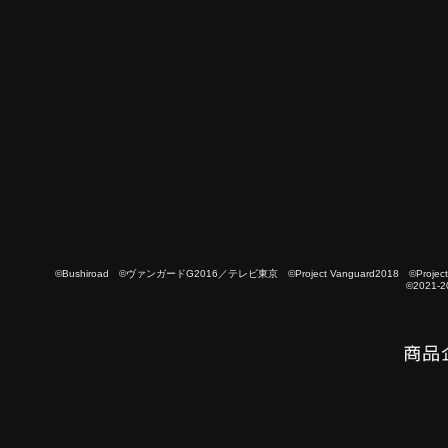
©Bushiroad ©ヴァンガードG2016／テレビ東京 ©Project Vanguard2018 ©Project Vanguard
©2021-2