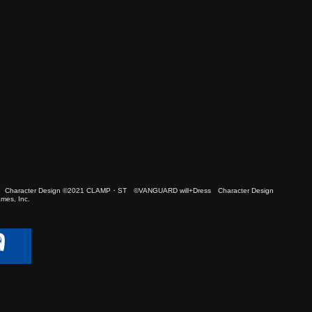
 Character Design ©2021 CLAMP・ST ©VANGUARD will+Dress Character Design
es, Inc.