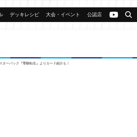
ル
デッキレシピ
大会・イベント
公認店
カード
大会
公認店舗
その他
ヴァンガードch
検索
ブースターパック『零騎転生』よりカード紹介も！