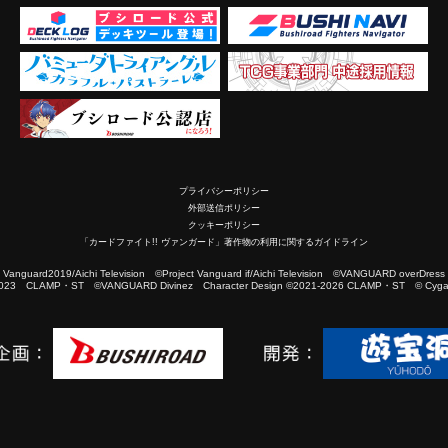
プライバシーポリシー
外部送信ポリシー
クッキーポリシー
「カードファイト!! ヴァンガード」著作物の利用に関するガイドライン
2019/Aichi Television ©Project Vanguard if/Aichi Television ©VANGUARD overDress
023 CLAMP・ST ©VANGUARD Divinez Character Design ©2021-2026 CLAMP・ST © Cygam