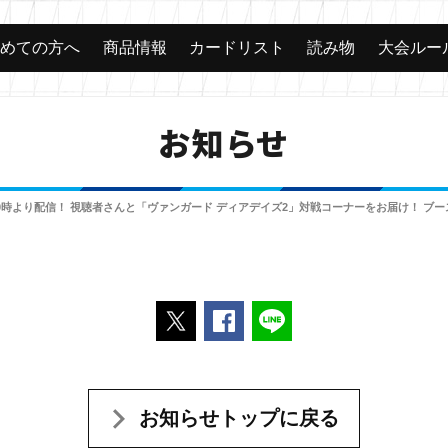
じめての方へ
商品情報
カードリスト
読み物
大会ルー
お知らせ
20時より配信！ 視聴者さんと「ヴァンガード ディアデイズ2」対戦コーナーをお届け！ 
ポストする
Facebookでシェアする
LINEで送る
お知らせトップに戻る