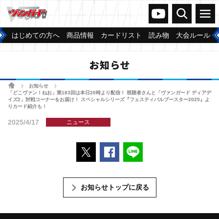
ヴァンガードch
検索
メニュー
はじめての方へ
商品情報
カードリスト
読み物
大会ルール
お知らせ
ホーム
お知らせ
>
>
「どこヴァン！ねお」第183回は本日20時より配信！ 視聴者さんと「ヴァンガード ディアデ
イズ2」対戦コーナーをお届け！ スペシャルシリーズ『フェスティバルブースター2025』よ
りカード紹介も！
2025/4/17
ニュース
ポストする
Facebookでシェアする
LINEで送る
お知らせトップに戻る