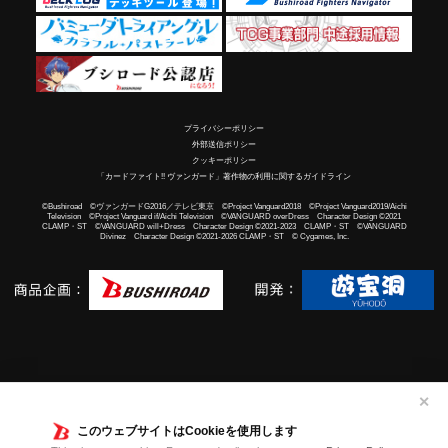
プライバシーポリシー
外部送信ポリシー
クッキーポリシー
「カードファイト!! ヴァンガード」著作物の利用に関するガイドライン
©Bushiroad ©ヴァンガードG2016／テレビ東京 ©Project Vanguard2018 ©Project Vanguard2019/Aichi
Television ©Project Vanguard if/Aichi Television ©VANGUARD overDress Character Design ©2021
CLAMP・ST ©VANGUARD will+Dress Character Design ©2021-2023 CLAMP・ST ©VANGUARD
Divinez Character Design ©2021-2026 CLAMP・ST © Cygames, Inc.
✕
このウェブサイトはCookieを使用します