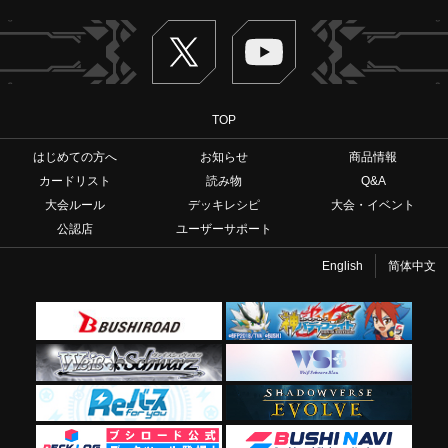
Twitter
ヴァンガードch
TOP
はじめての方へ
お知らせ
商品情報
カードリスト
読み物
Q&A
大会ルール
デッキレシピ
大会・イベント
公認店
ユーザーサポート
English
简体中文