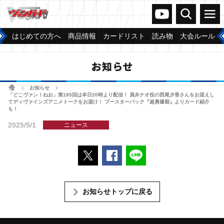
ヴァンガードch
検索
メニュー
はじめての方へ
商品情報
カードリスト
読み物
大会ルール
お知らせ
ホーム
お知らせ
>
>
「どこヴァン！ねお」第185回は本日20時より配信！ 員弁ナオ役の西尾夕香さんをお迎えし
てディヴァインズアニメトークをお届け！ ブースターパック『超勇爆裂』よりカード紹介
も！
2025/5/1
ニュース
ポストする
Facebookでシェアする
LINEで送る
お知らせトップに戻る