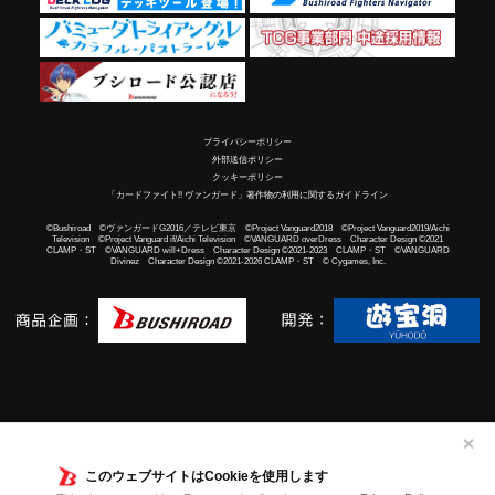
プライバシーポリシー
外部送信ポリシー
クッキーポリシー
「カードファイト!! ヴァンガード」著作物の利用に関するガイドライン
©Bushiroad ©ヴァンガードG2016／テレビ東京 ©Project Vanguard2018 ©Project Vanguard2019/Aichi
Television ©Project Vanguard if/Aichi Television ©VANGUARD overDress Character Design ©2021
CLAMP・ST ©VANGUARD will+Dress Character Design ©2021-2023 CLAMP・ST ©VANGUARD
Divinez Character Design ©2021-2026 CLAMP・ST © Cygames, Inc.
✕
このウェブサイトはCookieを使用します