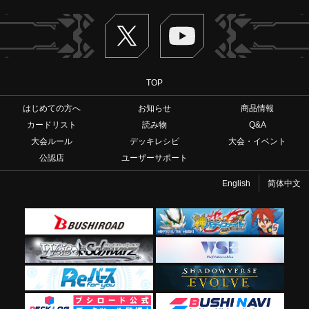
Twitter
ヴァンガードch
TOP
はじめての方へ
お知らせ
商品情報
カードリスト
読み物
Q&A
大会ルール
デッキレシピ
大会・イベント
公認店
ユーザーサポート
English
简体中文