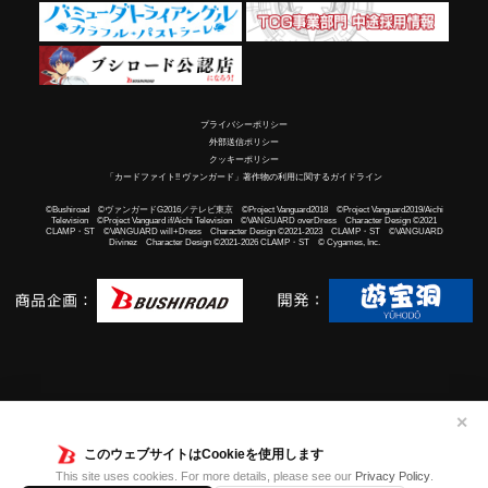
プライバシーポリシー
外部送信ポリシー
クッキーポリシー
「カードファイト!! ヴァンガード」著作物の利用に関するガイドライン
©Bushiroad ©ヴァンガードG2016／テレビ東京 ©Project Vanguard2018 ©Project Vanguard2019/Aichi
Television ©Project Vanguard if/Aichi Television ©VANGUARD overDress Character Design ©2021
CLAMP・ST ©VANGUARD will+Dress Character Design ©2021-2023 CLAMP・ST ©VANGUARD
Divinez Character Design ©2021-2026 CLAMP・ST © Cygames, Inc.
✕
このウェブサイトはCookieを使用します
This site uses cookies. For more details, please see our
Privacy Policy
.