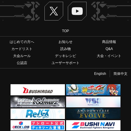
Twitter
ヴァンガードch
TOP
はじめての方へ
お知らせ
商品情報
カードリスト
読み物
Q&A
大会ルール
デッキレシピ
大会・イベント
公認店
ユーザーサポート
English
简体中文