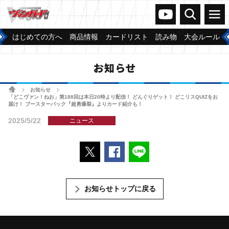
ヴァンガードch
検索
メニュー
はじめての方へ
商品情報
カードリスト
読み物
大会ルール
お知らせ
ホーム
お知らせ
>
>
「どこヴァン！ねお」第188回は本日20時より配信！ どんぐりゲット！ どこリスQUIZをお
届け！ ブースターパック『超勇爆裂』よりカード紹介も！
2025/5/22
ニュース
ポストする
Facebookでシェアする
LINEで送る
お知らせトップに戻る