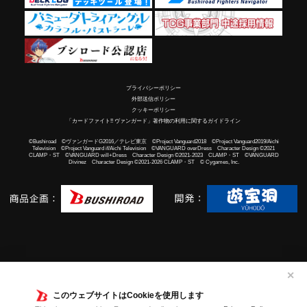
プライバシーポリシー
外部送信ポリシー
クッキーポリシー
「カードファイト!! ヴァンガード」著作物の利用に関するガイドライン
©Bushiroad ©ヴァンガードG2016／テレビ東京 ©Project Vanguard2018 ©Project Vanguard2019/Aichi
Television ©Project Vanguard if/Aichi Television ©VANGUARD overDress Character Design ©2021
CLAMP・ST ©VANGUARD will+Dress Character Design ©2021-2023 CLAMP・ST ©VANGUARD
Divinez Character Design ©2021-2026 CLAMP・ST © Cygames, Inc.
✕
このウェブサイトはCookieを使用します