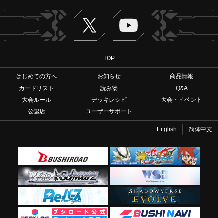
Twitter
ヴァンガードch
TOP
はじめての方へ
お知らせ
商品情報
カードリスト
読み物
Q&A
大会ルール
デッキレシピ
大会・イベント
公認店
ユーザーサポート
English
简体中文