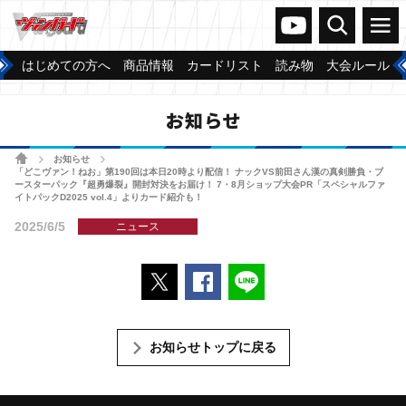
ヴァンガードch
検索
メニュー
はじめての方へ
商品情報
カードリスト
読み物
大会ルール
お知らせ
ホーム
お知らせ
>
>
「どこヴァン！ねお」第190回は本日20時より配信！ ナックVS前田さん漢の真剣勝負・ブ
ースターパック『超勇爆裂』開封対決をお届け！ 7・8月ショップ大会PR「スペシャルファ
イトパックD2025 vol.4」よりカード紹介も！
2025/6/5
ニュース
ポストする
Facebookでシェアする
LINEで送る
お知らせトップに戻る