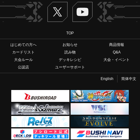
Twitter
ヴァンガードch
TOP
はじめての方へ
お知らせ
商品情報
カードリスト
読み物
Q&A
大会ルール
デッキレシピ
大会・イベント
公認店
ユーザーサポート
English
简体中文