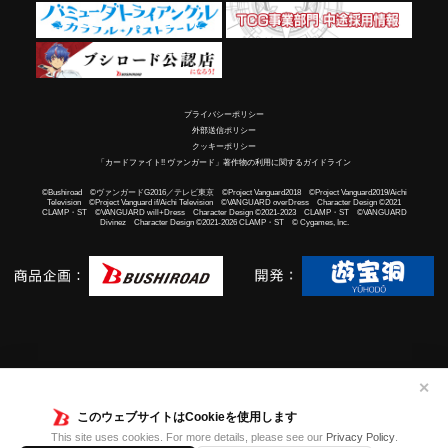
プライバシーポリシー
外部送信ポリシー
クッキーポリシー
「カードファイト!! ヴァンガード」著作物の利用に関するガイドライン
©Bushiroad ©ヴァンガードG2016／テレビ東京 ©Project Vanguard2018 ©Project Vanguard2019/Aichi
Television ©Project Vanguard if/Aichi Television ©VANGUARD overDress Character Design ©2021
CLAMP・ST ©VANGUARD will+Dress Character Design ©2021-2023 CLAMP・ST ©VANGUARD
Divinez Character Design ©2021-2026 CLAMP・ST © Cygames, Inc.
✕
このウェブサイトはCookieを使用します
This site uses cookies. For more details, please see our
Privacy Policy
.