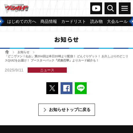
ヴァンガードch
検索
メニュー
はじめての方へ
商品情報
カードリスト
読み物
大会ルール
お知らせ
ホーム
お知らせ
>
>
「どこヴァン！ねお」第204回は本日20時より配信！ どんぐりゲット！ お久しぶりのどこリ
スQUIZをお届け！ ブースターパック『武奏烈華』よりカード紹介も！
2025/9/11
ニュース
ポストする
Facebookでシェアする
LINEで送る
お知らせトップに戻る