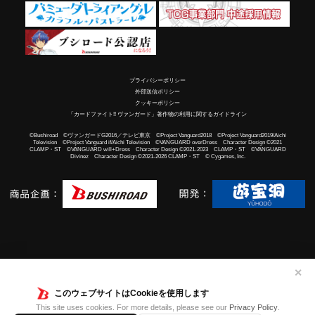
プライバシーポリシー
外部送信ポリシー
クッキーポリシー
「カードファイト!! ヴァンガード」著作物の利用に関するガイドライン
©Bushiroad ©ヴァンガードG2016／テレビ東京 ©Project Vanguard2018 ©Project Vanguard2019/Aichi
Television ©Project Vanguard if/Aichi Television ©VANGUARD overDress Character Design ©2021
CLAMP・ST ©VANGUARD will+Dress Character Design ©2021-2023 CLAMP・ST ©VANGUARD
Divinez Character Design ©2021-2026 CLAMP・ST © Cygames, Inc.
✕
このウェブサイトはCookieを使用します
This site uses cookies. For more details, please see our
Privacy Policy
.