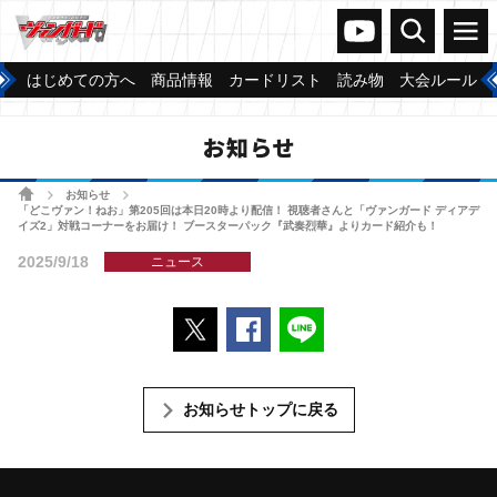
ヴァンガードch
検索
メニュー
はじめての方へ
商品情報
カードリスト
読み物
大会ルール
お知らせ
ホーム
お知らせ
>
>
「どこヴァン！ねお」第205回は本日20時より配信！ 視聴者さんと「ヴァンガード ディアデ
イズ2」対戦コーナーをお届け！ ブースターパック『武奏烈華』よりカード紹介も！
2025/9/18
ニュース
ポストする
Facebookでシェアする
LINEで送る
お知らせトップに戻る