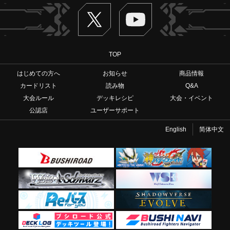
Twitter
ヴァンガードch
TOP
はじめての方へ
お知らせ
商品情報
カードリスト
読み物
Q&A
大会ルール
デッキレシピ
大会・イベント
公認店
ユーザーサポート
English
简体中文