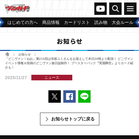
ヴァンガードch
検索
メニュー
はじめての方へ
商品情報
カードリスト
読み物
大会ルール
お知らせ
ホーム
お知らせ
>
>
「どこヴァン！ねお」第215回は寺坂ユミさんをお迎えして本日20時より配信！ どこヴァン
イベント情報＆恒例のどこヴァン旅日誌制作！ ブースターパック『冥淵葬空』よりカード紹
介も！
2025/11/27
ニュース
ポストする
Facebookでシェアする
LINEで送る
お知らせトップに戻る