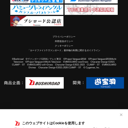
プライバシーポリシー
外部送信ポリシー
クッキーポリシー
「カードファイト!! ヴァンガード」著作物の利用に関するガイドライン
©Bushiroad ©ヴァンガードG2016／テレビ東京 ©Project Vanguard2018 ©Project Vanguard2019/Aichi
Television ©Project Vanguard if/Aichi Television ©VANGUARD overDress Character Design ©2021
CLAMP・ST ©VANGUARD will+Dress Character Design ©2021-2023 CLAMP・ST ©VANGUARD
Divinez Character Design ©2021-2026 CLAMP・ST © Cygames, Inc.
✕
このウェブサイトはCookieを使用します