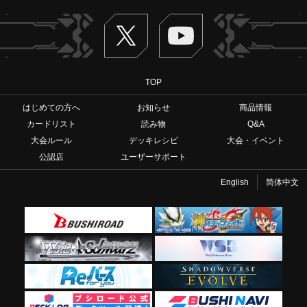
Twitter
ヴァンガードch
TOP
はじめての方へ
お知らせ
商品情報
カードリスト
読み物
Q&A
大会ルール
デッキレシピ
大会・イベント
公認店
ユーザーサポート
English
简体中文