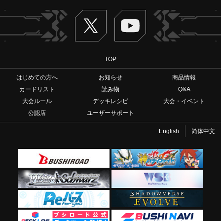
Twitter
ヴァンガードch
TOP
はじめての方へ
お知らせ
商品情報
カードリスト
読み物
Q&A
大会ルール
デッキレシピ
大会・イベント
公認店
ユーザーサポート
English
简体中文