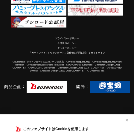
プライバシーポリシー
外部送信ポリシー
クッキーポリシー
「カードファイト!! ヴァンガード」著作物の利用に関するガイドライン
©Bushiroad ©ヴァンガードG2016／テレビ東京 ©Project Vanguard2018 ©Project Vanguard2019/Aichi
Television ©Project Vanguard if/Aichi Television ©VANGUARD overDress Character Design ©2021
CLAMP・ST ©VANGUARD will+Dress Character Design ©2021-2023 CLAMP・ST ©VANGUARD
Divinez Character Design ©2021-2026 CLAMP・ST © Cygames, Inc.
✕
このウェブサイトはCookieを使用します