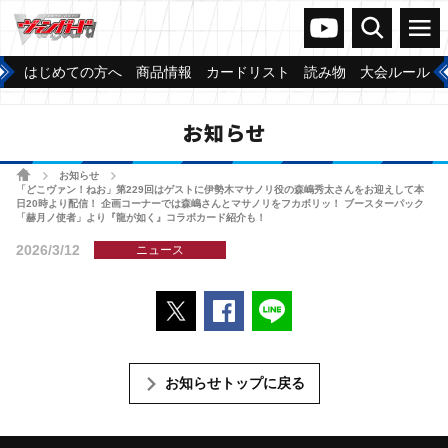
ヴァンガードch
検索
メニュー
はじめての方へ
商品情報
カードリスト
読み物
大会ルール
お知らせ
ホーム
お知らせ
>
>
「どこヴァン！ねお」第229回はゲストに伊勢木マサノリ役の森嶋秀太さんをお迎えして本
日20時より配信！ 企画コーナーでは森嶋さんとマサノリをフカボリッ！ ブースターパック
「赫月ノ使者」より『龍が如く』コラボカード紹介も！
2026/3/12
ニュース
ポストする
Facebookでシェアする
LINEで送る
お知らせトップに戻る