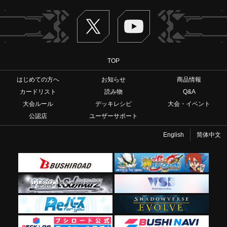
Twitter
ヴァンガードch
TOP
はじめての方へ
お知らせ
商品情報
カードリスト
読み物
Q&A
大会ルール
デッキレシピ
大会・イベント
公認店
ユーザーサポート
English
简体中文