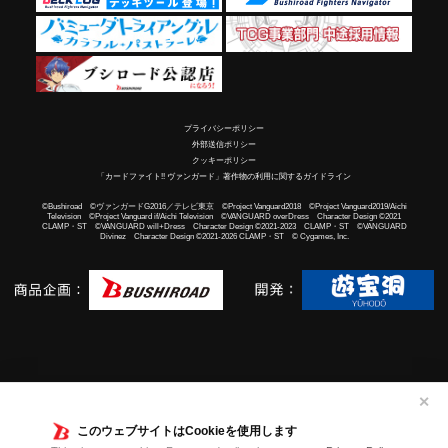
プライバシーポリシー
外部送信ポリシー
クッキーポリシー
「カードファイト!! ヴァンガード」著作物の利用に関するガイドライン
©Bushiroad ©ヴァンガードG2016／テレビ東京 ©Project Vanguard2018 ©Project Vanguard2019/Aichi
Television ©Project Vanguard if/Aichi Television ©VANGUARD overDress Character Design ©2021
CLAMP・ST ©VANGUARD will+Dress Character Design ©2021-2023 CLAMP・ST ©VANGUARD
Divinez Character Design ©2021-2026 CLAMP・ST © Cygames, Inc.
✕
このウェブサイトはCookieを使用します