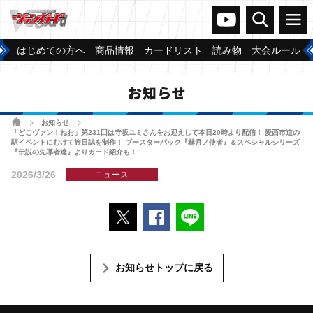
ヴァンガードch
検索
メニュー
はじめての方へ
商品情報
カードリスト
読み物
大会ルール
お知らせ
ホーム
お知らせ
>
>
「どこヴァン！ねお」第231回は寺坂ユミさんをお迎えして本日20時より配信！ 愛西市道の
駅イベントにむけて旅日誌を制作！ ブースターパック『赫月ノ使者』＆スペシャルシリーズ
『伝説の先導者達』よりカード紹介も！
2026/3/26
ニュース
ポストする
Facebookでシェアする
LINEで送る
お知らせトップに戻る