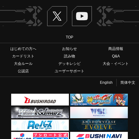
Twitter
ヴァンガードch
TOP
はじめての方へ
お知らせ
商品情報
カードリスト
読み物
Q&A
大会ルール
デッキレシピ
大会・イベント
公認店
ユーザーサポート
English
简体中文