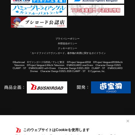
プライバシーポリシー
外部送信ポリシー
クッキーポリシー
「カードファイト!! ヴァンガード」著作物の利用に関するガイドライン
©Bushiroad ©ヴァンガードG2016／テレビ東京 ©Project Vanguard2018 ©Project Vanguard2019/Aichi
Television ©Project Vanguard if/Aichi Television ©VANGUARD overDress Character Design ©2021
CLAMP・ST ©VANGUARD will+Dress Character Design ©2021-2023 CLAMP・ST ©VANGUARD
Divinez Character Design ©2021-2026 CLAMP・ST © Cygames, Inc.
✕
このウェブサイトはCookieを使用します