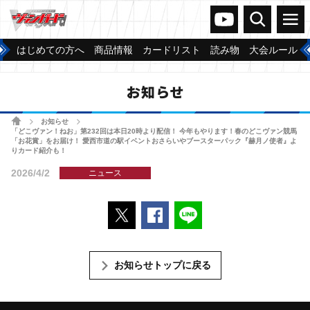
ヴァンガードch
検索
メニュー
はじめての方へ
商品情報
カードリスト
読み物
大会ルール
お知らせ
ホーム
お知らせ
>
>
「どこヴァン！ねお」第232回は本日20時より配信！ 今年もやります！春のどこヴァン競馬
「お花賞」をお届け！ 愛西市道の駅イベントおさらいやブースターパック『赫月ノ使者』よ
りカード紹介も！
2026/4/2
ニュース
ポストする
Facebookでシェアする
LINEで送る
お知らせトップに戻る