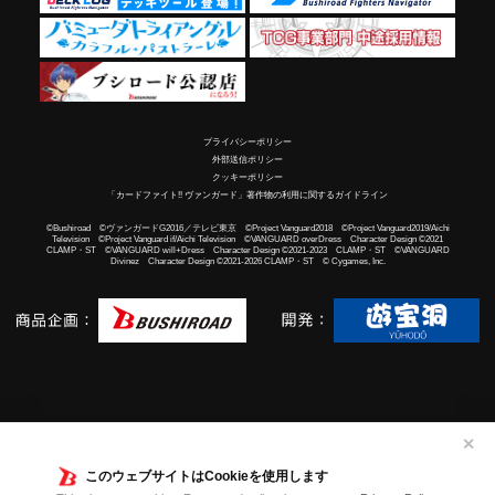
プライバシーポリシー
外部送信ポリシー
クッキーポリシー
「カードファイト!! ヴァンガード」著作物の利用に関するガイドライン
©Bushiroad ©ヴァンガードG2016／テレビ東京 ©Project Vanguard2018 ©Project Vanguard2019/Aichi
Television ©Project Vanguard if/Aichi Television ©VANGUARD overDress Character Design ©2021
CLAMP・ST ©VANGUARD will+Dress Character Design ©2021-2023 CLAMP・ST ©VANGUARD
Divinez Character Design ©2021-2026 CLAMP・ST © Cygames, Inc.
✕
このウェブサイトはCookieを使用します