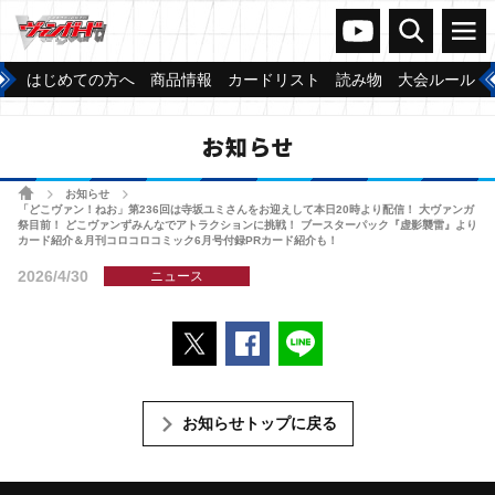
ヴァンガードch
検索
メニュー
はじめての方へ
商品情報
カードリスト
読み物
大会ルール
お知らせ
ホーム
お知らせ
>
>
「どこヴァン！ねお」第236回は寺坂ユミさんをお迎えして本日20時より配信！ 大ヴァンガ
祭目前！ どこヴァンずみんなでアトラクションに挑戦！ ブースターパック『虚影襲雷』より
カード紹介＆月刊コロコロコミック6月号付録PRカード紹介も！
2026/4/30
ニュース
ポストする
Facebookでシェアする
LINEで送る
お知らせトップに戻る