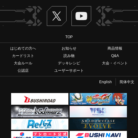
Twitter
ヴァンガードch
TOP
はじめての方へ
お知らせ
商品情報
カードリスト
読み物
Q&A
大会ルール
デッキレシピ
大会・イベント
公認店
ユーザーサポート
English
简体中文