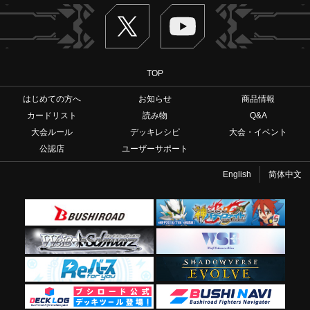
Twitter
ヴァンガードch
TOP
はじめての方へ
お知らせ
商品情報
カードリスト
読み物
Q&A
大会ルール
デッキレシピ
大会・イベント
公認店
ユーザーサポート
English
简体中文