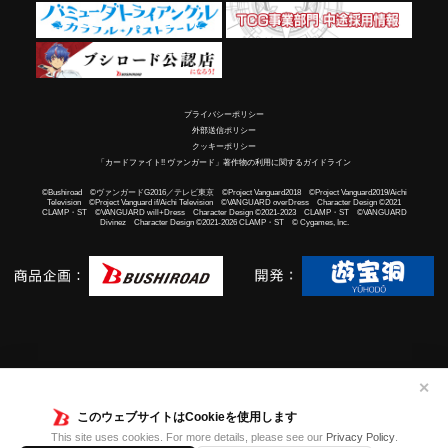
プライバシーポリシー
外部送信ポリシー
クッキーポリシー
「カードファイト!! ヴァンガード」著作物の利用に関するガイドライン
©Bushiroad ©ヴァンガードG2016／テレビ東京 ©Project Vanguard2018 ©Project Vanguard2019/Aichi
Television ©Project Vanguard if/Aichi Television ©VANGUARD overDress Character Design ©2021
CLAMP・ST ©VANGUARD will+Dress Character Design ©2021-2023 CLAMP・ST ©VANGUARD
Divinez Character Design ©2021-2026 CLAMP・ST © Cygames, Inc.
✕
このウェブサイトはCookieを使用します
This site uses cookies. For more details, please see our
Privacy Policy
.