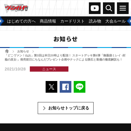
ヴァンガードch
検索
メニュー
はじめての方へ
商品情報
カードリスト
読み物
大会ルール
お知らせ
ホーム
お知らせ
>
>
「どこヴァン！ねお」第3回は本日20時より配信！ スタートデッキ第6弾「御薬袋ミレイ -封
焔の巫女-」発売前日にちなんだプレゼント企画やナックによる隕石と装備の徹底解説も！
2021/10/28
ニュース
ポストする
Facebookでシェアする
LINEで送る
お知らせトップに戻る