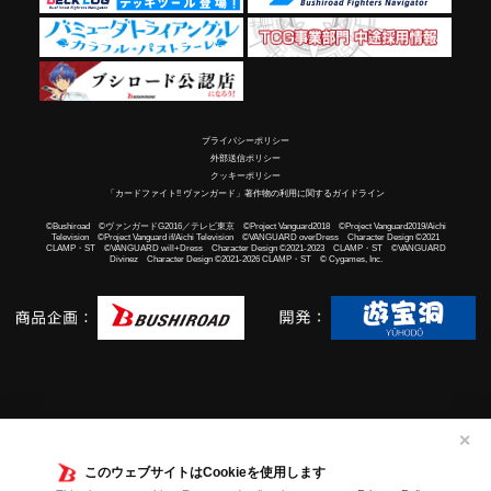
プライバシーポリシー
外部送信ポリシー
クッキーポリシー
「カードファイト!! ヴァンガード」著作物の利用に関するガイドライン
©Bushiroad ©ヴァンガードG2016／テレビ東京 ©Project Vanguard2018 ©Project Vanguard2019/Aichi
Television ©Project Vanguard if/Aichi Television ©VANGUARD overDress Character Design ©2021
CLAMP・ST ©VANGUARD will+Dress Character Design ©2021-2023 CLAMP・ST ©VANGUARD
Divinez Character Design ©2021-2026 CLAMP・ST © Cygames, Inc.
✕
このウェブサイトはCookieを使用します