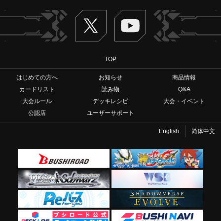
Twitter
ヴァンガードch
TOP
はじめての方へ
お知らせ
商品情報
カードリスト
読み物
Q&A
大会ルール
デッキレシピ
大会・イベント
公認店
ユーザーサポート
English
简体中文