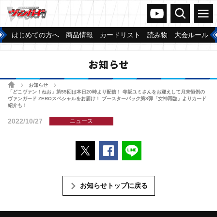
ヴァンガードch
検索
メニュー
はじめての方へ
商品情報
カードリスト
読み物
大会ルール
お知らせ
ホーム
お知らせ
>
>
「どこヴァン！ねお」第55回は本日20時より配信！ 寺坂ユミさんをお迎えして月末恒例の
ヴァンガード ZEROスペシャルをお届け！ ブースターパック第8弾「女神再臨」よりカード
紹介も！
2022/10/27
ニュース
ポストする
Facebookでシェアする
LINEで送る
お知らせトップに戻る