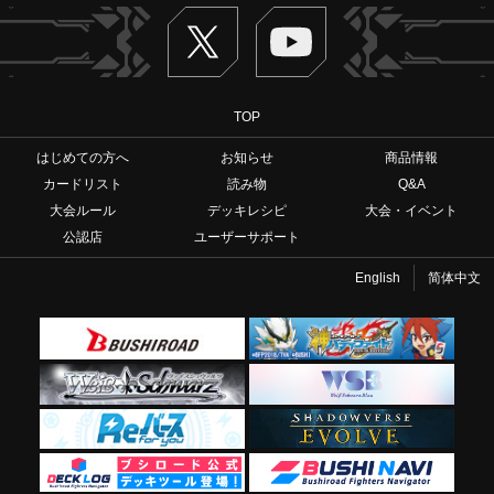
Twitter
ヴァンガードch
TOP
はじめての方へ
お知らせ
商品情報
カードリスト
読み物
Q&A
大会ルール
デッキレシピ
大会・イベント
公認店
ユーザーサポート
English
简体中文