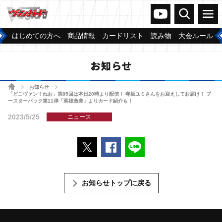
ヴァンガードch
検索
メニュー
はじめての方へ
商品情報
カードリスト
読み物
大会ルール
お知らせ
ホーム
お知らせ
>
>
「どこヴァン！ねお」第85回は本日20時より配信！ 寺坂ユミさんをお迎えしてお届け！ ブ
ースターパック第11弾「英雄激突」よりカード紹介も！
2023/5/25
ニュース
ポストする
Facebookでシェアする
LINEで送る
お知らせトップに戻る