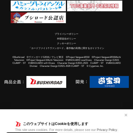
プライバシーポリシー
外部送信ポリシー
クッキーポリシー
「カードファイト!! ヴァンガード」著作物の利用に関するガイドライン
©Bushiroad ©ヴァンガードG2016／テレビ東京 ©Project Vanguard2018 ©Project Vanguard2019/Aichi
Television ©Project Vanguard if/Aichi Television ©VANGUARD overDress Character Design ©2021
CLAMP・ST ©VANGUARD will+Dress Character Design ©2021-2023 CLAMP・ST ©VANGUARD
Divinez Character Design ©2021-2026 CLAMP・ST © Cygames, Inc.
✕
このウェブサイトはCookieを使用します
This site uses cookies. For more details, please see our
Privacy Policy
.