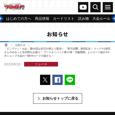
ヴァンガードch
検索
メニュー
はじめての方へ
商品情報
カードリスト
読み物
大会ルール
お知らせ
ホーム
お知らせ
>
>
「どこヴァン！ねお」第96回は本日20時より配信！ 「夜天凶襲」発売記念！ ナックVS前田
さんのゆるっと生対戦をお届け！ ブースターパック第13弾「天輪飛翔」よりカード紹介や9
月ショップ大会の一部PRカードの紹介も！
2023/8/10
ニュース
ポストする
Facebookでシェアする
LINEで送る
お知らせトップに戻る