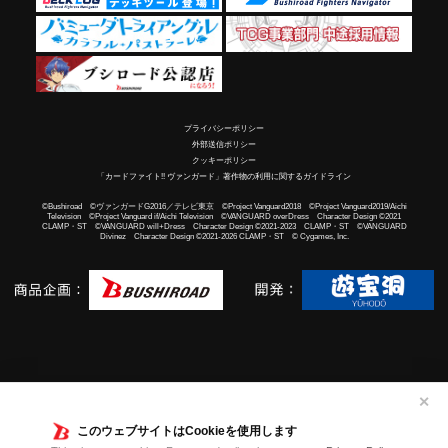
プライバシーポリシー
外部送信ポリシー
クッキーポリシー
「カードファイト!! ヴァンガード」著作物の利用に関するガイドライン
©Bushiroad ©ヴァンガードG2016／テレビ東京 ©Project Vanguard2018 ©Project Vanguard2019/Aichi
Television ©Project Vanguard if/Aichi Television ©VANGUARD overDress Character Design ©2021
CLAMP・ST ©VANGUARD will+Dress Character Design ©2021-2023 CLAMP・ST ©VANGUARD
Divinez Character Design ©2021-2026 CLAMP・ST © Cygames, Inc.
✕
このウェブサイトはCookieを使用します