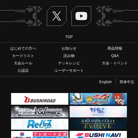
Twitter
ヴァンガードch
TOP
はじめての方へ
お知らせ
商品情報
カードリスト
読み物
Q&A
大会ルール
デッキレシピ
大会・イベント
公認店
ユーザーサポート
English
简体中文