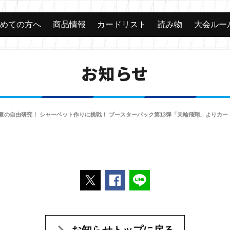
じめての方へ
商品情報
カードリスト
読み物
大会ルー
お知らせ
ン夏の自由研究！ シャーベット作りに挑戦！ ブースターパック第13弾「天輪飛翔」よりカー
ポストする
Facebookでシェアする
LINEで送る
お知らせトップに戻る