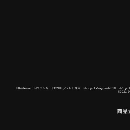
©Bushiroad ©ヴァンガードG2016／テレビ東京 ©Project Vanguard2018 ©Project Vanguard
©2021-2