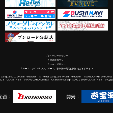
プライバシーポリシー
外部送信ポリシー
クッキーポリシー
「カードファイト!! ヴァンガード」著作物の利用に関するガイドライン
2019/Aichi Television ©Project Vanguard if/Aichi Television ©VANGUARD overDress
023 CLAMP・ST ©VANGUARD Divinez Character Design ©2021-2026 CLAMP・ST © Cygam