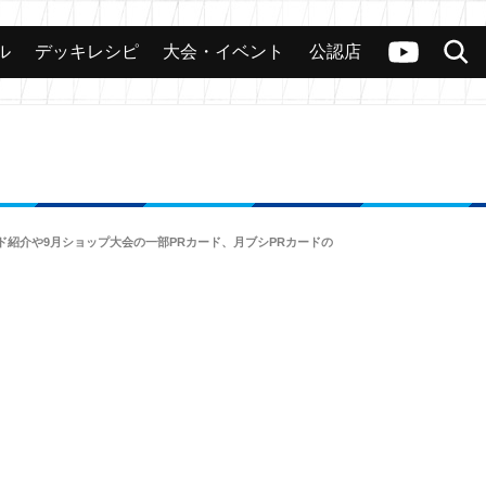
ル
デッキレシピ
大会・イベント
公認店
カード
大会
公認店舗
その他
ヴァンガードch
検索
ド紹介や9月ショップ大会の一部PRカード、月ブシPRカードの