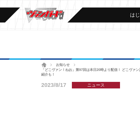
は
ホーム
お知らせ
>
>
「どこヴァン！ねお」第97回は本日20時より配信！ どこヴァ
紹介も！
2023/8/17
ニュース