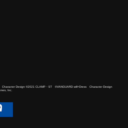
 Character Design ©2021 CLAMP・ST ©VANGUARD will+Dress Character Design
es, Inc.