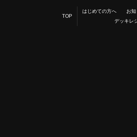
はじめての方へ
お知
TOP
デッキレ