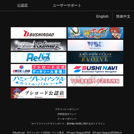
公認店
ユーザーサポート
English
简体中文
プライバシーポリシー
外部送信ポリシー
クッキーポリシー
「カードファイト!! ヴァンガード」著作物の利用に関するガイドライン
©Bushiroad ©ヴァンガードG2016／テレビ東京 ©Project Vanguard2018 ©Project Vanguard2019/Aichi