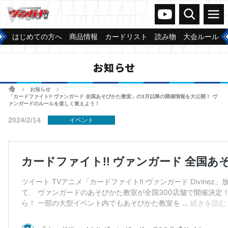
ヴァンガードch
検索
メニュー
はじめての方へ
商品情報
カードリスト
読み物
大会ルール
お知らせ
ホーム
お知らせ
>
>
「カードファイト!! ヴァンガード 全国あそびかた教室」の3月以降の開催情報を大公開！ ヴ
ァンガードのルールを楽しく覚えよう！
2024/2/14
イベント