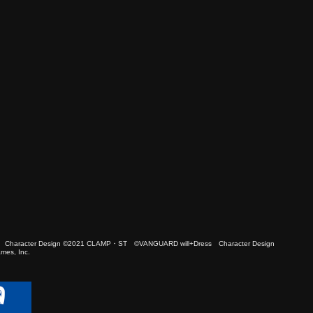
 Character Design ©2021 CLAMP・ST ©VANGUARD will+Dress Character Design
es, Inc.