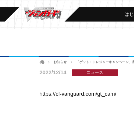
は
ホーム
お知らせ
「ゲット！トレジャーキャンペーン」
>
>
2022/12/14
ニュース
https://cf-vanguard.com/gt_cam/