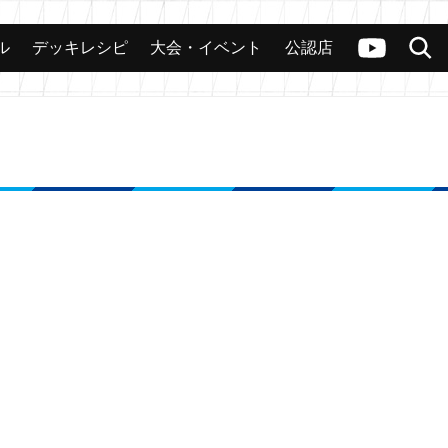
ル
デッキレシピ
大会・イベント
公認店
カード
大会
公認店舗
その他
ヴァンガードch
検索