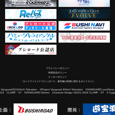
プライバシーポリシー
外部送信ポリシー
クッキーポリシー
「カードファイト!! ヴァンガード」著作物の利用に関するガイドライン
2019/Aichi Television ©Project Vanguard if/Aichi Television ©VANGUARD overDress
023 CLAMP・ST ©VANGUARD Divinez Character Design ©2021-2026 CLAMP・ST © Cygam