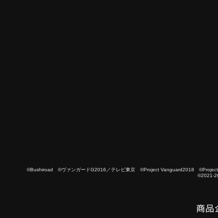
©Bushiroad ©ヴァンガードG2016／テレビ東京 ©Project Vanguard2018 ©Project Vanguard
©2021-2