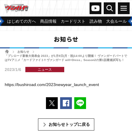
ヴァンガードch
検索
メニュー
はじめての方へ
商品情報
カードリスト
読み物
大会ルール
お知らせ
ホーム
お知らせ
>
>
「ブシロード新春大発表会 2023」が1月9日(月・祝)14:00より開催！ ヴァンガードパートで
はTVアニメ「カードファイト!! ヴァンガード will+Dress」Season2の第1話最速試写も！
2023/1/6
ニュース
https://bushiroad.com/2023newyear_launch_event
ポストする
Facebookでシェアする
LINEで送る
お知らせトップに戻る