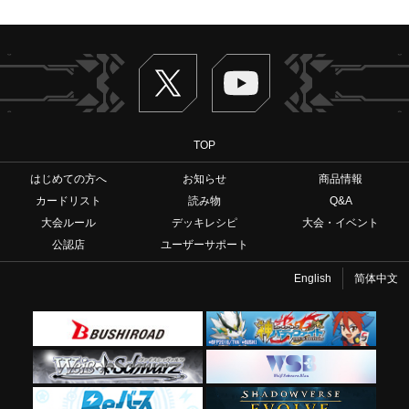
Twitter
ヴァンガードch
TOP
はじめての方へ
お知らせ
商品情報
カードリスト
読み物
Q&A
大会ルール
デッキレシピ
大会・イベント
公認店
ユーザーサポート
English
简体中文