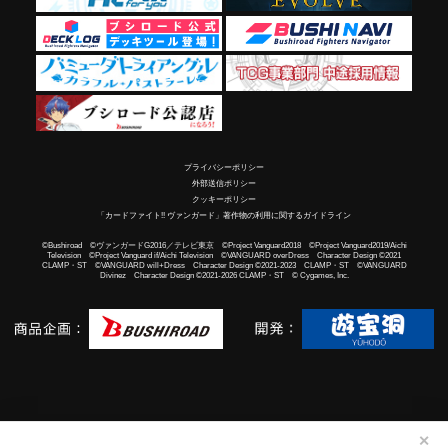
プライバシーポリシー
外部送信ポリシー
クッキーポリシー
「カードファイト!! ヴァンガード」著作物の利用に関するガイドライン
©Bushiroad ©ヴァンガードG2016／テレビ東京 ©Project Vanguard2018 ©Project Vanguard2019/Aichi
Television ©Project Vanguard if/Aichi Television ©VANGUARD overDress Character Design ©2021
CLAMP・ST ©VANGUARD will+Dress Character Design ©2021-2023 CLAMP・ST ©VANGUARD
Divinez Character Design ©2021-2026 CLAMP・ST © Cygames, Inc.
✕