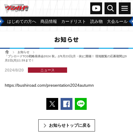
ヴァンガードch
検索
メニュー
はじめての方へ
商品情報
カードリスト
読み物
大会ルール
お知らせ
ホーム
お知らせ
>
>
「ブシロードTCG戦略発表会2024 秋」が9月23日(月・休)に開催！ 現地観覧の応募期間は9
月2日(月)11:59まで！
2024/8/20
ニュース
https://bushiroad.com/presentation2024autumn
ポストする
Facebookでシェアする
LINEで送る
お知らせトップに戻る