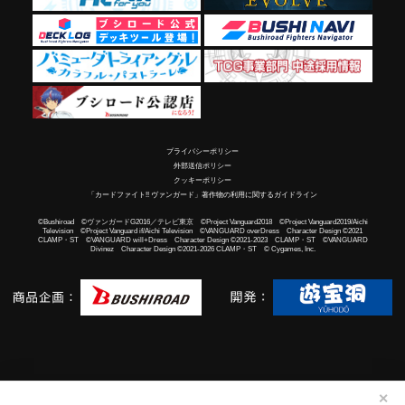
プライバシーポリシー
外部送信ポリシー
クッキーポリシー
「カードファイト!! ヴァンガード」著作物の利用に関するガイドライン
©Bushiroad ©ヴァンガードG2016／テレビ東京 ©Project Vanguard2018 ©Project Vanguard2019/Aichi
Television ©Project Vanguard if/Aichi Television ©VANGUARD overDress Character Design ©2021
CLAMP・ST ©VANGUARD will+Dress Character Design ©2021-2023 CLAMP・ST ©VANGUARD
Divinez Character Design ©2021-2026 CLAMP・ST © Cygames, Inc.
✕