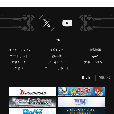
Twitter
ヴァンガードch
TOP
はじめての方へ
お知らせ
商品情報
カードリスト
読み物
Q&A
大会ルール
デッキレシピ
大会・イベント
公認店
ユーザーサポート
English
简体中文