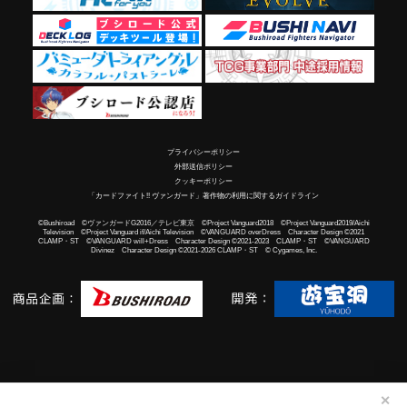
プライバシーポリシー
外部送信ポリシー
クッキーポリシー
「カードファイト!! ヴァンガード」著作物の利用に関するガイドライン
©Bushiroad ©ヴァンガードG2016／テレビ東京 ©Project Vanguard2018 ©Project Vanguard2019/Aichi
Television ©Project Vanguard if/Aichi Television ©VANGUARD overDress Character Design ©2021
CLAMP・ST ©VANGUARD will+Dress Character Design ©2021-2023 CLAMP・ST ©VANGUARD
Divinez Character Design ©2021-2026 CLAMP・ST © Cygames, Inc.
✕