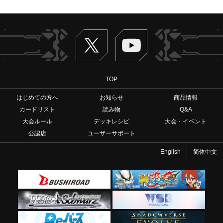
Twitter
ヴァンガードch
TOP
はじめての方へ
お知らせ
商品情報
カードリスト
読み物
Q&A
大会ルール
デッキレシピ
大会・イベント
公認店
ユーザーサポート
English
简体中文