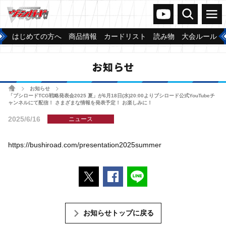
ヴァンガードch
検索
メニュー
はじめての方へ
商品情報
カードリスト
読み物
大会ルール
お知らせ
ホーム
お知らせ
>
>
「ブシロードTCG戦略発表会2025 夏」が6月18日(水)20:00よりブシロード公式YouTubeチ
ャンネルにて配信！ さまざまな情報を発表予定！ お楽しみに！
2025/6/16
ニュース
https://bushiroad.com/presentation2025summer
ポストする
Facebookでシェアする
LINEで送る
お知らせトップに戻る