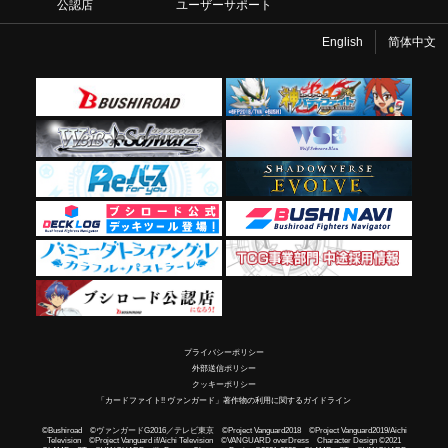
公認店
ユーザーサポート
English
简体中文
プライバシーポリシー
外部送信ポリシー
クッキーポリシー
「カードファイト!! ヴァンガード」著作物の利用に関するガイドライン
©Bushiroad ©ヴァンガードG2016／テレビ東京 ©Project Vanguard2018 ©Project Vanguard2019/Aichi
Television ©Project Vanguard if/Aichi Television ©VANGUARD overDress Character Design ©2021