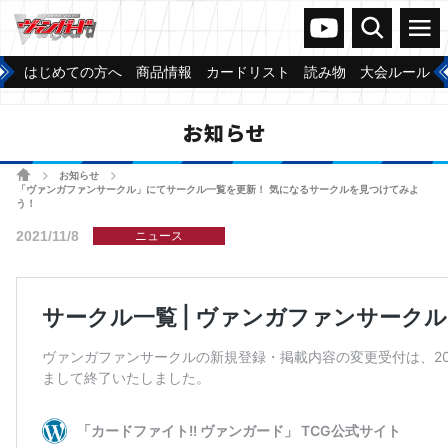
ヴァンガードch
検索
メニュー
はじめての方へ
商品情報
カードリスト
読み物
大会ルール
お知らせ
ホーム
お知らせ
>
>
「ヴァンガファンサークル」にてサークル一覧を更新！ 気になるサークルを見つけてみよ
う！
2021/11/8
ニュース