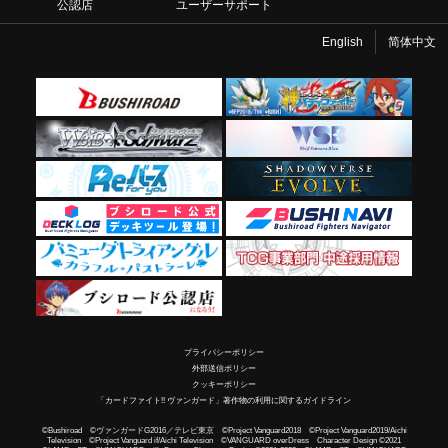
公認店
ユーザーサポート
English
简体中文
プライバシーポリシー
外部送信ポリシー
クッキーポリシー
「カードファイト!! ヴァンガード」著作物の利用に関するガイドライン
©Bushiroad ©ヴァンガードG2016／テレビ東京 ©Project Vanguard2018 ©Project Vanguard2019/Aichi
Television ©Project Vanguard if/Aichi Television ©VANGUARD overDress Character Design ©2021