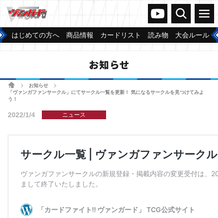
ヴァンガードch
検索
メニュー
はじめての方へ
商品情報
カードリスト
読み物
大会ルール
お知らせ
ホーム
お知らせ
>
>
「ヴァンガファンサークル」にてサークル一覧を更新！ 気になるサークルを見つけてみよ
う！
2022/1/4
ニュース