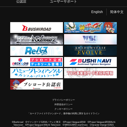
公認店
ユーザーサポート
English
简体中文
プライバシーポリシー
外部送信ポリシー
クッキーポリシー
「カードファイト!! ヴァンガード」著作物の利用に関するガイドライン
©Bushiroad ©ヴァンガードG2016／テレビ東京 ©Project Vanguard2018 ©Project Vanguard2019/Aichi
Television ©Project Vanguard if/Aichi Television ©VANGUARD overDress Character Design ©2021