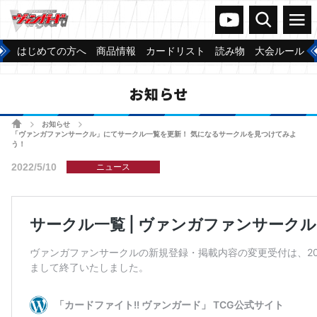
ヴァンガードch
検索
メニュー
はじめての方へ
商品情報
カードリスト
読み物
大会ルール
お知らせ
ホーム
お知らせ
>
>
「ヴァンガファンサークル」にてサークル一覧を更新！ 気になるサークルを見つけてみよ
う！
2022/5/10
ニュース