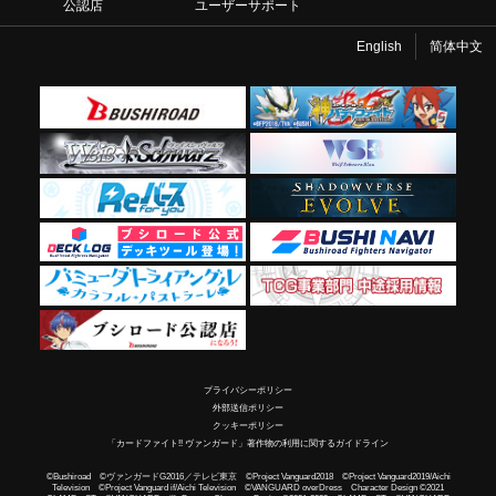
公認店
ユーザーサポート
English
简体中文
プライバシーポリシー
外部送信ポリシー
クッキーポリシー
「カードファイト!! ヴァンガード」著作物の利用に関するガイドライン
©Bushiroad ©ヴァンガードG2016／テレビ東京 ©Project Vanguard2018 ©Project Vanguard2019/Aichi
Television ©Project Vanguard if/Aichi Television ©VANGUARD overDress Character Design ©2021