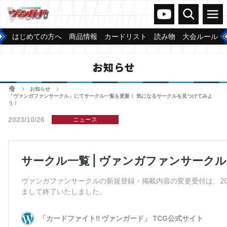
ヴァンガードch
検索
メニュー
はじめての方へ
商品情報
カードリスト
読み物
大会ルール
お知らせ
ホーム
お知らせ
>
>
「ヴァンガファンサークル」にてサークル一覧を更新！ 気になるサークルを見つけてみよ
う！
2023/10/26
ニュース