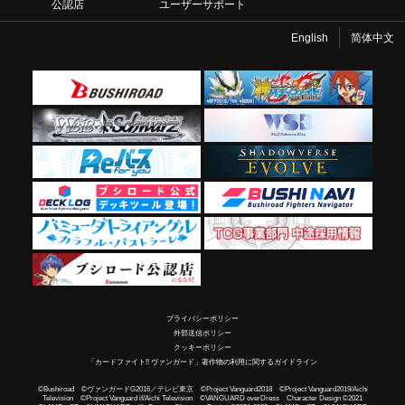
公認店
ユーザーサポート
English
简体中文
プライバシーポリシー
外部送信ポリシー
クッキーポリシー
「カードファイト!! ヴァンガード」著作物の利用に関するガイドライン
©Bushiroad ©ヴァンガードG2016／テレビ東京 ©Project Vanguard2018 ©Project Vanguard2019/Aichi
Television ©Project Vanguard if/Aichi Television ©VANGUARD overDress Character Design ©2021