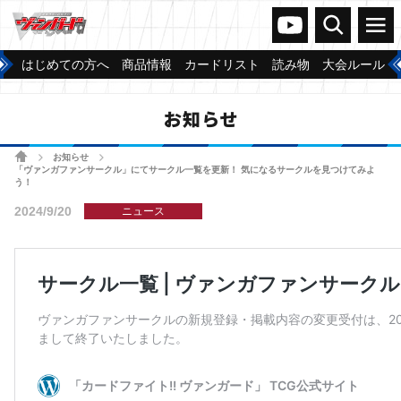
ヴァンガードch
検索
メニュー
はじめての方へ
商品情報
カードリスト
読み物
大会ルール
お知らせ
ホーム
お知らせ
>
>
「ヴァンガファンサークル」にてサークル一覧を更新！ 気になるサークルを見つけてみよ
う！
2024/9/20
ニュース