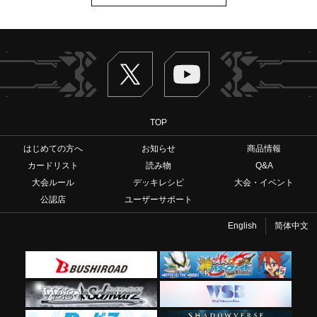
Twitter
ヴァンガードch
TOP
はじめての方へ
お知らせ
商品情報
カードリスト
読み物
Q&A
大会ルール
デッキレシピ
大会・イベント
公認店
ユーザーサポート
English
简体中文