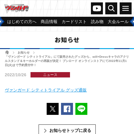
ヴァンガードch
検索
メニュー
はじめての方へ
商品情報
カードリスト
読み物
大会ルール
お知らせ
ホーム
お知らせ
>
>
「ヴァンガード シティトライアル」にて販売されたグッズから、will+Dressキャラのアクリ
ルスタンド＆キーホルダーの再販が決定！ ブシロード オンラインストアにて2022年11月1
日(火)まで予約受付中！
2022/10/26
ニュース
ヴァンガード シティトライアル グッズ通販
ポストする
Facebookでシェアする
LINEで送る
お知らせトップに戻る