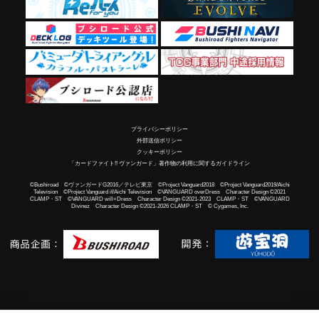
プライバシーポリシー
外部送信ポリシー
クッキーポリシー
「カードファイト!! ヴァンガード」著作物の利用に関するガイドライン
©Bushiroad ©ヴァンガードG2016／テレビ東京 ©Project Vanguard2018 ©Project Vanguard2019/Aichi
Television ©Project Vanguard if/Aichi Television ©VANGUARD overDress Character Design ©2021
CLAMP・ST ©VANGUARD will+Dress Character Design ©2021-2023 CLAMP・ST ©VANGUARD
Divinez Character Design ©2021-2026 CLAMP・ST © Cygames, Inc.