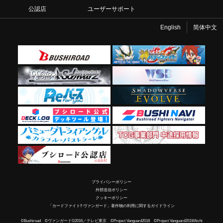
公認店
ユーザーサポート
English
简体中文
プライバシーポリシー
外部送信ポリシー
クッキーポリシー
「カードファイト!! ヴァンガード」著作物の利用に関するガイドライン
©Bushiroad ©ヴァンガードG2016／テレビ東京 ©Project Vanguard2018 ©Project Vanguard2019/Aichi