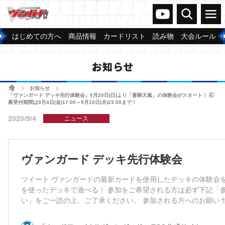
ヴァンガードch
検索
メニュー
はじめての方へ
商品情報
カードリスト
読み物
大会ルール
お知らせ
ホーム
お知らせ
>
>
「ヴァンガード デッキ先行体験会」9月20日(日)より「蒼騎天嵐」の体験会がスタート！ 応
募受付期間は9月4日(金)17:00～9月10日(木)23:59まで！
2020/9/4
ニュース