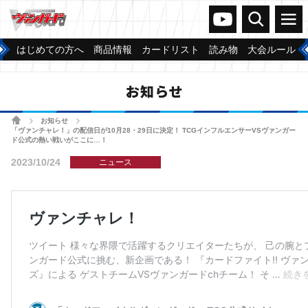
ヴァンガードch
検索
メニュー
はじめての方へ
商品情報
カードリスト
読み物
大会ルール
お知らせ
ホーム
お知らせ
>
>
「ヴァンチャレ！」の配信日が10月28・29日に決定！ TCGインフルエンサーVSヴァンガー
ド公式の熱い戦いがここに…！
2023/10/24
ニュース