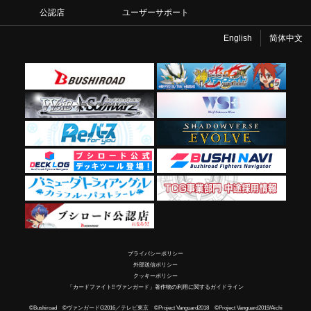
公認店
ユーザーサポート
English
简体中文
プライバシーポリシー
外部送信ポリシー
クッキーポリシー
「カードファイト!! ヴァンガード」著作物の利用に関するガイドライン
©Bushiroad ©ヴァンガードG2016／テレビ東京 ©Project Vanguard2018 ©Project Vanguard2019/Aichi