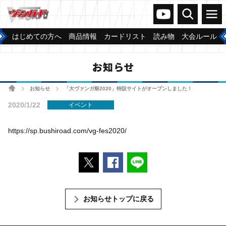
ヴァンガードch
検索
メニュー
はじめての方へ
商品情報
カードリスト
読み物
大会ルール
お知らせ
ホーム
お知らせ
「大ヴァンガ祭2020」特設サイトがオープンしました！
>
>
2020/1/22
イベント
https://sp.bushiroad.com/vg-fes2020/
ポストする
Facebookでシェアする
LINEで送る
お知らせトップに戻る