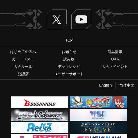
Twitter
ヴァンガードch
TOP
はじめての方へ
お知らせ
商品情報
カードリスト
読み物
Q&A
大会ルール
デッキレシピ
大会・イベント
公認店
ユーザーサポート
English
简体中文