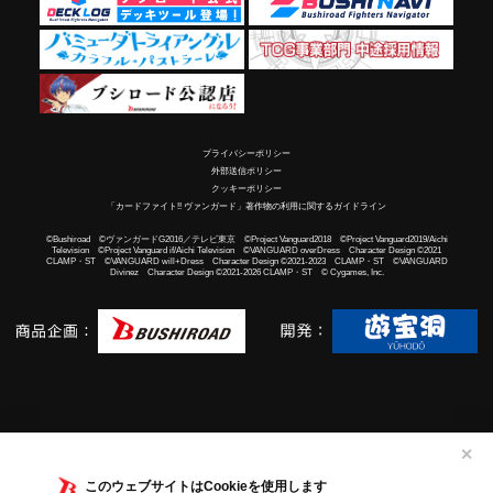
プライバシーポリシー
外部送信ポリシー
クッキーポリシー
「カードファイト!! ヴァンガード」著作物の利用に関するガイドライン
©Bushiroad ©ヴァンガードG2016／テレビ東京 ©Project Vanguard2018 ©Project Vanguard2019/Aichi
Television ©Project Vanguard if/Aichi Television ©VANGUARD overDress Character Design ©2021
CLAMP・ST ©VANGUARD will+Dress Character Design ©2021-2023 CLAMP・ST ©VANGUARD
Divinez Character Design ©2021-2026 CLAMP・ST © Cygames, Inc.
✕
このウェブサイトはCookieを使用します