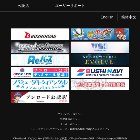
公認店
ユーザーサポート
English
简体中文
プライバシーポリシー
外部送信ポリシー
クッキーポリシー
「カードファイト!! ヴァンガード」著作物の利用に関するガイドライン
©Bushiroad ©ヴァンガードG2016／テレビ東京 ©Project Vanguard2018 ©Project Vanguard2019/Aichi