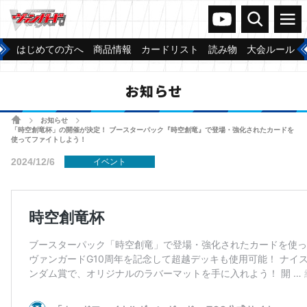
ヴァンガードch
検索
メニュー
はじめての方へ
商品情報
カードリスト
読み物
大会ルール
お知らせ
ホーム
お知らせ
>
>
「時空創竜杯」の開催が決定！ ブースターパック『時空創竜』で登場・強化されたカードを
使ってファイトしよう！
2024/12/6
イベント