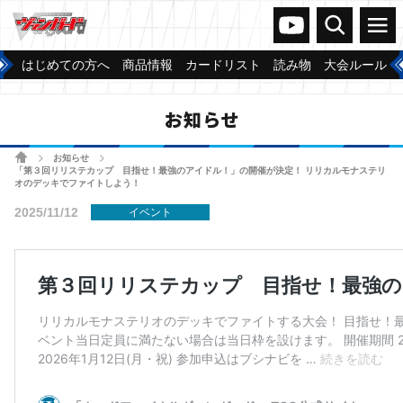
ヴァンガードch
検索
メニュー
はじめての方へ
商品情報
カードリスト
読み物
大会ルール
お知らせ
ホーム
お知らせ
>
>
「第３回リリステカップ 目指せ！最強のアイドル！」の開催が決定！ リリカルモナステリ
オのデッキでファイトしよう！
2025/11/12
イベント