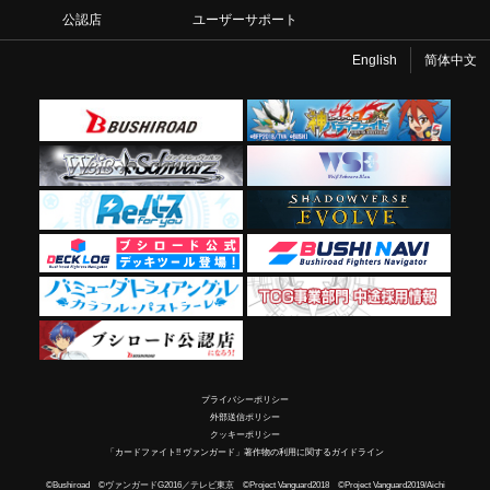
公認店
ユーザーサポート
English
简体中文
プライバシーポリシー
外部送信ポリシー
クッキーポリシー
「カードファイト!! ヴァンガード」著作物の利用に関するガイドライン
©Bushiroad ©ヴァンガードG2016／テレビ東京 ©Project Vanguard2018 ©Project Vanguard2019/Aichi