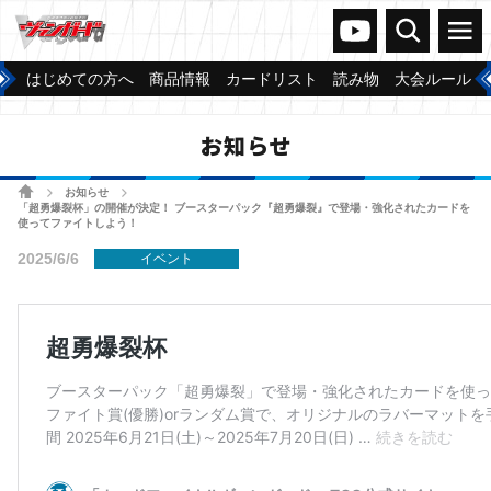
ヴァンガードch
検索
メニュー
はじめての方へ
商品情報
カードリスト
読み物
大会ルール
お知らせ
ホーム
お知らせ
>
>
「超勇爆裂杯」の開催が決定！ ブースターパック『超勇爆裂』で登場・強化されたカードを
使ってファイトしよう！
2025/6/6
イベント