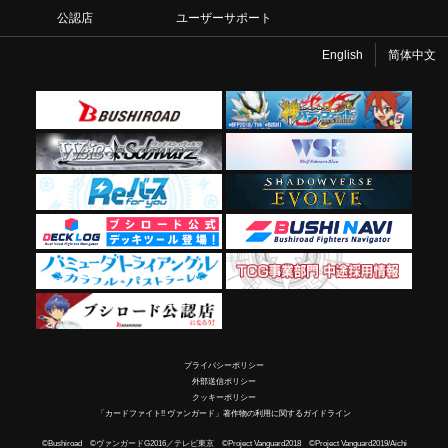
公認店
ユーザーサポート
English
简体中文
プライバシーポリシー
外部送信ポリシー
クッキーポリシー
「カードファイト!! ヴァンガード」著作物の利用に関するガイドライン
©Bushiroad ©ヴァンガードG2016／テレビ東京 ©Project Vanguard2018 ©Project Vanguard2019/Aichi