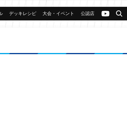
ル
デッキレシピ
大会・イベント
公認店
カード
大会
公認店舗
その他
ヴァンガードch
検索