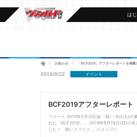
は
ホーム
お知らせ
「BCF2019」アフターレポートを掲
>
>
2019/8/22
イベント