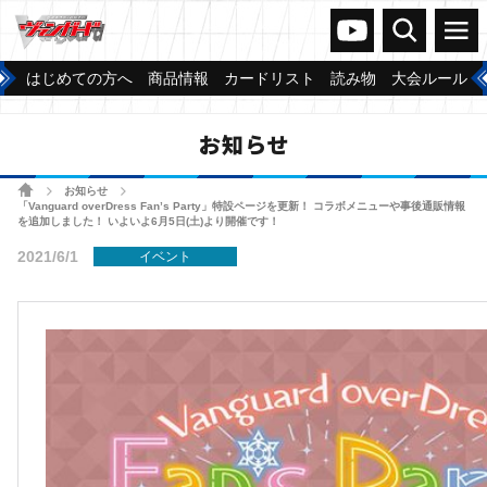
ヴァンガードch
検索
メニュー
はじめての方へ
商品情報
カードリスト
読み物
大会ルール
お知らせ
ホーム
お知らせ
>
>
「Vanguard overDress Fan’s Party」特設ページを更新！ コラボメニューや事後通販情報
を追加しました！ いよいよ6月5日(土)より開催です！
2021/6/1
イベント