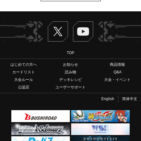
Twitter
ヴァンガードch
TOP
はじめての方へ
お知らせ
商品情報
カードリスト
読み物
Q&A
大会ルール
デッキレシピ
大会・イベント
公認店
ユーザーサポート
English
简体中文