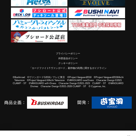
プライバシーポリシー
外部送信ポリシー
クッキーポリシー
「カードファイト!! ヴァンガード」著作物の利用に関するガイドライン
©Bushiroad ©ヴァンガードG2016／テレビ東京 ©Project Vanguard2018 ©Project Vanguard2019/Aichi
Television ©Project Vanguard if/Aichi Television ©VANGUARD overDress Character Design ©2021
CLAMP・ST ©VANGUARD will+Dress Character Design ©2021-2023 CLAMP・ST ©VANGUARD
Divinez Character Design ©2021-2026 CLAMP・ST © Cygames, Inc.