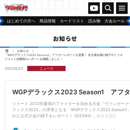
ヴァンガードch
検索
メニュー
はじめての方へ
商品情報
カードリスト
読み物
大会ルール
お知らせ
ホーム
お知らせ
>
>
「WGPデラックス2023 Season1」アフターレポートを更新！ 名古屋会場の様子やトリオ
ファイト決勝戦のレポートを掲載しました！
2023/6/23
ニュース