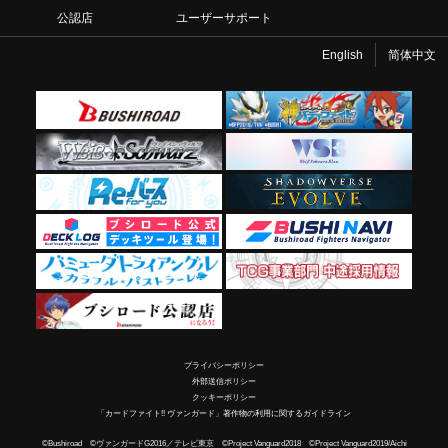
公認店
ユーザーサポート
English
简体中文
プライバシーポリシー
外部送信ポリシー
クッキーポリシー
「カードファイト!! ヴァンガード」著作物の利用に関するガイドライン
©Bushiroad ©ヴァンガードG2016／テレビ東京 ©Project Vanguard2018 ©Project Vanguard2019/Aichi