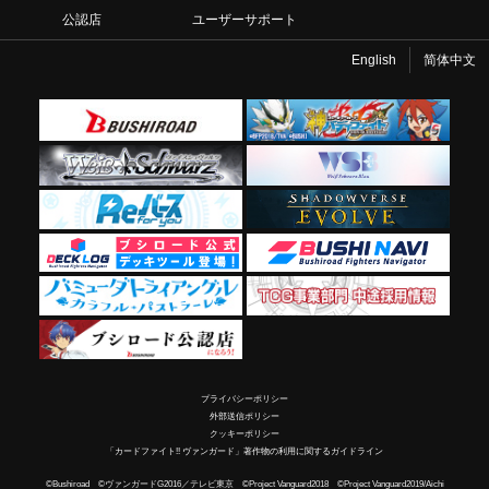
公認店
ユーザーサポート
English
简体中文
プライバシーポリシー
外部送信ポリシー
クッキーポリシー
「カードファイト!! ヴァンガード」著作物の利用に関するガイドライン
©Bushiroad ©ヴァンガードG2016／テレビ東京 ©Project Vanguard2018 ©Project Vanguard2019/Aichi