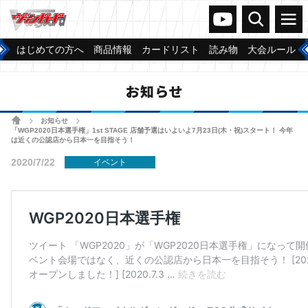
ヴァンガードch
検索
メニュー
はじめての方へ
商品情報
カードリスト
読み物
大会ルール
お知らせ
ホーム
お知らせ
>
>
「WGP2020日本選手権」1st STAGE 店舗予選はいよいよ7月23日(木・祝)スタート！ 今年
は近くの公認店から日本一を目指そう！
2020/7/22
イベント