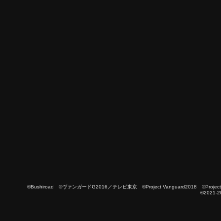
©Bushiroad ©ヴァンガードG2016／テレビ東京 ©Project Vanguard2018 ©Project Vanguard
©2021-2