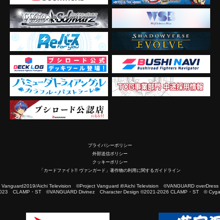
プライバシーポリシー
外部送信ポリシー
クッキーポリシー
「カードファイト!! ヴァンガード」著作物の利用に関するガイドライン
2019/Aichi Television ©Project Vanguard if/Aichi Television ©VANGUARD overDress
023 CLAMP・ST ©VANGUARD Divinez Character Design ©2021-2026 CLAMP・ST © Cygam