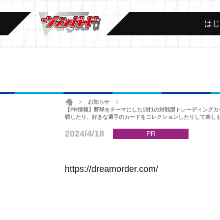
は
ホーム
お知らせ
>
>
【PR情報】野球をテーマにした1対1の対戦型トレーディングカ
戦したり、好きな選手のカードをコレクションしたりして楽し
2024/4/18
PR
https://dreamorder.com/