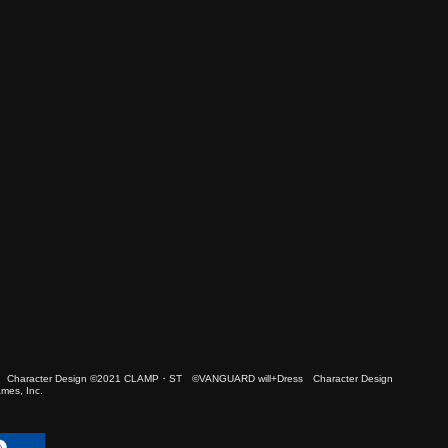
 Character Design ©2021 CLAMP・ST ©VANGUARD will+Dress Character Design
es, Inc.