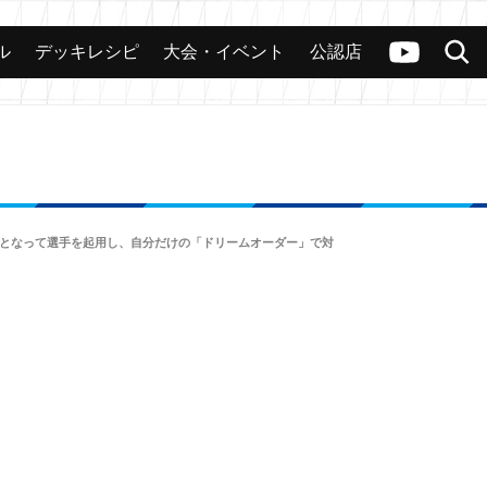
ル
デッキレシピ
大会・イベント
公認店
カード
大会
公認店舗
その他
ヴァンガードch
検索
監督となって選手を起用し、自分だけの「ドリームオーダー」で対