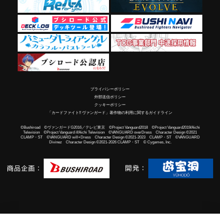
プライバシーポリシー
外部送信ポリシー
クッキーポリシー
「カードファイト!! ヴァンガード」著作物の利用に関するガイドライン
©Bushiroad ©ヴァンガードG2016／テレビ東京 ©Project Vanguard2018 ©Project Vanguard2019/Aichi
Television ©Project Vanguard if/Aichi Television ©VANGUARD overDress Character Design ©2021
CLAMP・ST ©VANGUARD will+Dress Character Design ©2021-2023 CLAMP・ST ©VANGUARD
Divinez Character Design ©2021-2026 CLAMP・ST © Cygames, Inc.