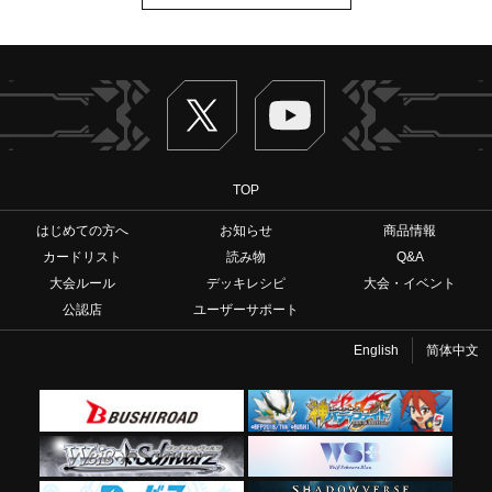
Twitter
ヴァンガードch
TOP
はじめての方へ
お知らせ
商品情報
カードリスト
読み物
Q&A
大会ルール
デッキレシピ
大会・イベント
公認店
ユーザーサポート
English
简体中文