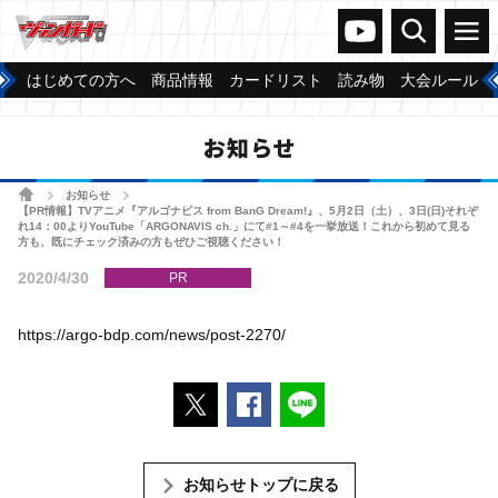
ヴァンガードch
検索
メニュー
はじめての方へ
商品情報
カードリスト
読み物
大会ルール
お知らせ
ホーム
お知らせ
>
>
【PR情報】TVアニメ『アルゴナビス from BanG Dream!』、5月2日（土）、3日(日)それぞ
れ14：00よりYouTube「ARGONAVIS ch.」にて#1～#4を一挙放送！これから初めて見る
方も、既にチェック済みの方もぜひご視聴ください！
2020/4/30
PR
https://argo-bdp.com/news/post-2270/
ポストする
Facebookでシェアする
LINEで送る
お知らせトップに戻る