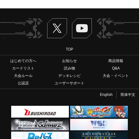
Twitter
ヴァンガードch
TOP
はじめての方へ
お知らせ
商品情報
カードリスト
読み物
Q&A
大会ルール
デッキレシピ
大会・イベント
公認店
ユーザーサポート
English
简体中文