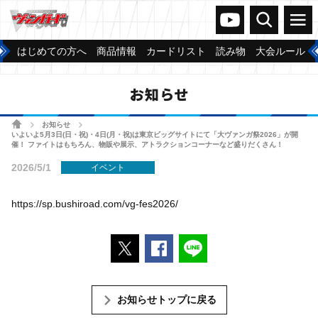
ヴァンガードch
検索
メニュー
はじめての方へ
商品情報
カードリスト
読み物
大会ルール
お知らせ
ホーム
お知らせ
>
>
いよいよ5月3日(日・祝)・4日(月・祝)は東京ビッグサイトにて「大ヴァンガ祭2026」が開
催！ ファイトはもちろん、物販や展示、アトラクションコーナーなど盛りだくさん！
2026/5/1
イベント
https://sp.bushiroad.com/vg-fes2026/
ポストする
Facebookでシェアする
LINEで送る
お知らせトップに戻る