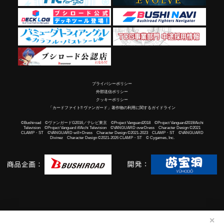
プライバシーポリシー
外部送信ポリシー
クッキーポリシー
「カードファイト!! ヴァンガード」著作物の利用に関するガイドライン
©Bushiroad ©ヴァンガードG2016／テレビ東京 ©Project Vanguard2018 ©Project Vanguard2019/Aichi
Television ©Project Vanguard if/Aichi Television ©VANGUARD overDress Character Design ©2021
CLAMP・ST ©VANGUARD will+Dress Character Design ©2021-2023 CLAMP・ST ©VANGUARD
Divinez Character Design ©2021-2026 CLAMP・ST © Cygames, Inc.
✕