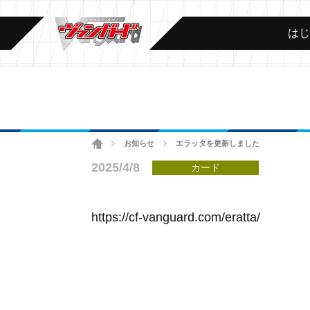
は
ホーム
お知らせ
エラッタを更新しました
>
>
2025/4/8
カード
https://cf-vanguard.com/eratta/