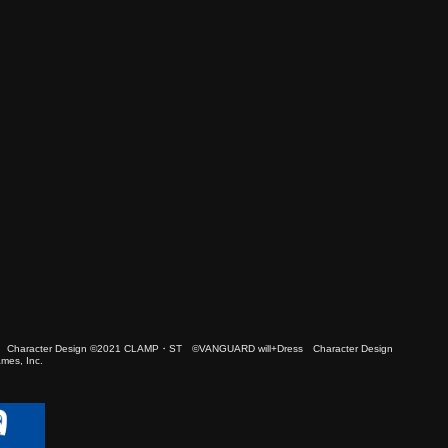
 Character Design ©2021 CLAMP・ST ©VANGUARD will+Dress Character Design
es, Inc.