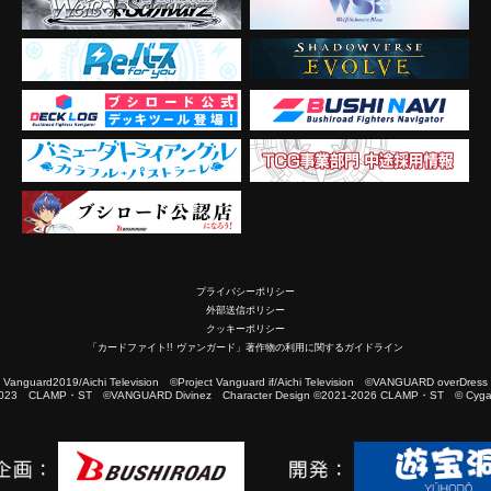
プライバシーポリシー
外部送信ポリシー
クッキーポリシー
「カードファイト!! ヴァンガード」著作物の利用に関するガイドライン
2019/Aichi Television ©Project Vanguard if/Aichi Television ©VANGUARD overDress
023 CLAMP・ST ©VANGUARD Divinez Character Design ©2021-2026 CLAMP・ST © Cygam