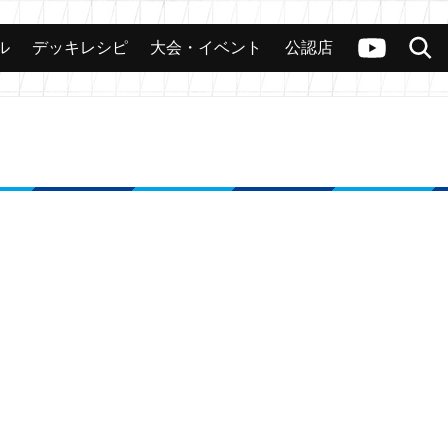
ル
デッキレシピ
大会・イベント
公認店
カード
大会
公認店舗
その他
ヴァンガードch
検索