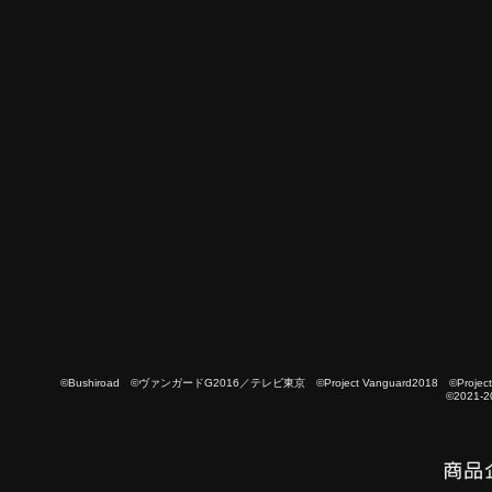
©Bushiroad ©ヴァンガードG2016／テレビ東京 ©Project Vanguard2018 ©Project Vanguard
©2021-2