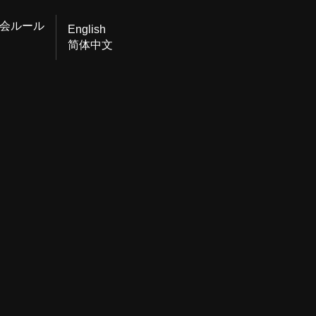
会ルール
English
简体中文