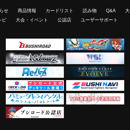
らせ
商品情報
カードリスト
読み物
Q&A
大
シピ
大会・イベント
公認店
ユーザーサポート