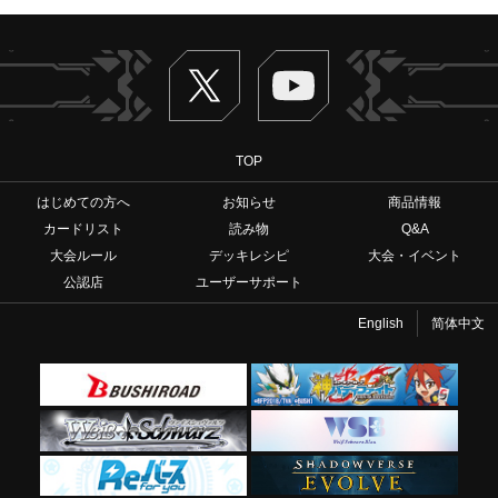
Twitter
ヴァンガードch
TOP
はじめての方へ
お知らせ
商品情報
カードリスト
読み物
Q&A
大会ルール
デッキレシピ
大会・イベント
公認店
ユーザーサポート
English
简体中文