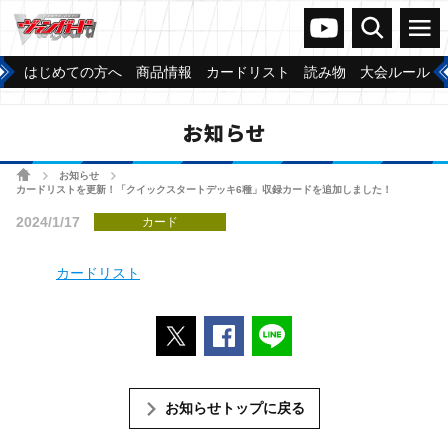
ヴァンガードch
検索
メニュー
はじめての方へ
商品情報
カードリスト
読み物
大会ルール
お知らせ
ホーム
お知らせ
>
>
カードリストを更新！「クイックスタートデッキ6種」収録カードを追加しました！
2024/1/17
カード
カードリスト
ポストする
Facebookでシェアする
LINEで送る
お知らせトップに戻る