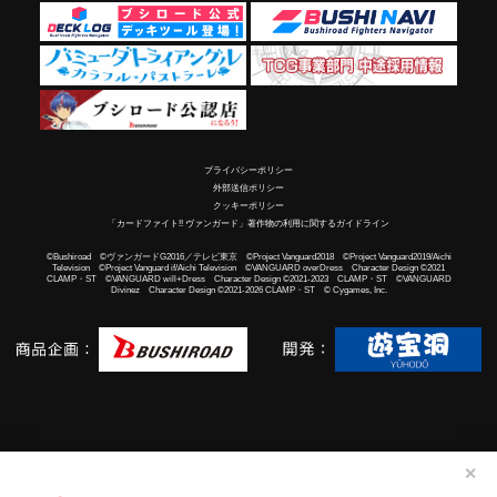
プライバシーポリシー
外部送信ポリシー
クッキーポリシー
「カードファイト!! ヴァンガード」著作物の利用に関するガイドライン
©Bushiroad ©ヴァンガードG2016／テレビ東京 ©Project Vanguard2018 ©Project Vanguard2019/Aichi
Television ©Project Vanguard if/Aichi Television ©VANGUARD overDress Character Design ©2021
CLAMP・ST ©VANGUARD will+Dress Character Design ©2021-2023 CLAMP・ST ©VANGUARD
Divinez Character Design ©2021-2026 CLAMP・ST © Cygames, Inc.
✕